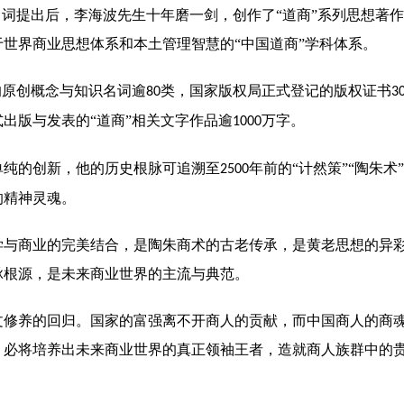
”名词提出后，李海波先生十年磨一剑，创作了“道商”系列思想著
世界商业思想体系和本土管理智慧的“中国道商”学科体系。
的原创概念与知识名词逾
类，国家版权局正式登记的版权证书
80
3
出版与发表的“道商”相关文字作品逾
万字。
1000
单纯的创新，他的历史根脉可追溯至
年前的“计然策”“陶朱
2500
的精神灵魂。
学与商业的完美结合，是陶朱商术的古老传承，是黄老思想的异
脉根源，是未来商业世界的主流与典范。
文修养的回归。国家的富强离不开商人的贡献，而中国商人的商
，
必将培养出未来商业世界的真正领袖王者，造就商人族群中的