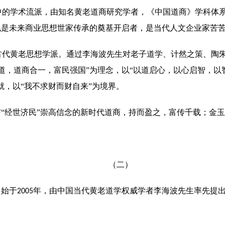
中的学术流派，由知名黄老道商研究学者，《中国道商》学科体
也
是未来商业思想世家传承的奠基开启者，是当代人文企业家苦
古代
黄老
思想
学派
。
通过李海波先生
对老子道学、计然之策、陶
道，道商合一，富民强国”为理念，以“以道启心，以心启智，以
就，以“我不求财而财自来”为境界
。
与“经世济民”崇高信念的新时代道商，持而盈之，富传千载；金
（
二
）
名始于
年，由中国当代黄老道学权威学者李海波先生率先提
2005