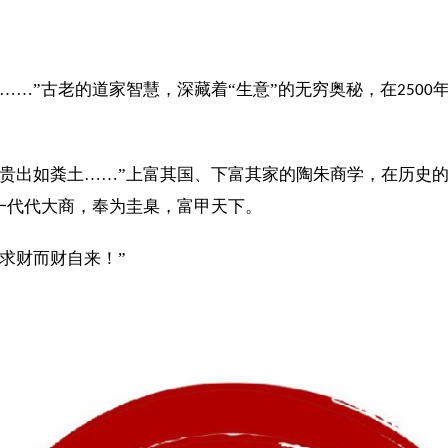
……”古老的道家智慧，深藏着“生意”的无穷奥秘，在
2500
，贵出如粪土……”上富其国、下富其家的陶朱商学，在历史
一代代大商，奉为圭臬，富甲天下。
不求财而财自来！”