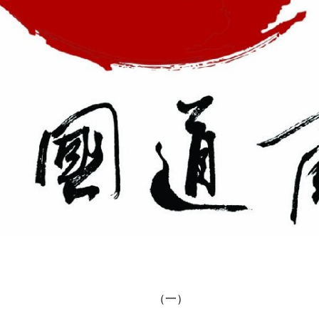
（
一
）