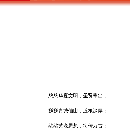
悠悠华夏文明，圣贤辈出；
巍巍青城仙山，道根深厚；
绵绵黄老思想，衍传万古；