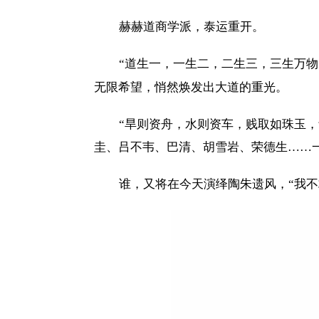
赫赫道商学派，泰运重开。
“道生一，一生二，二生三，三生万物
无限希望，悄然焕发出大道的重光。
“旱则资舟，水则资车，贱取如珠玉
圭、吕不韦、巴清、胡雪岩、荣德生……
谁，又将在今天演绎陶朱遗风，
“我